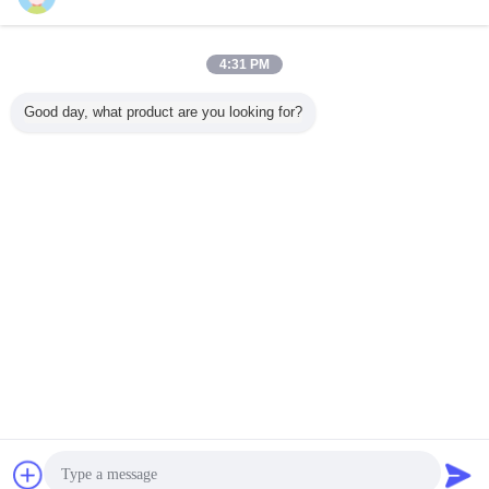
お問い合わせ
同じ高さのダイヤフラムとの高温圧力センサー120
4:31 PM
Deg 4~20mA
お問い合わせ
Good day, what product are you looking for?
1 / 2
言語を変えて下さい
Japanese
ホーム
|
わたしたち に つい て
|
連絡 ください
|
地図
|
プライバシーポリシー
デスクトップの眺め
Copyright © 2018 - 2026 Hefei WNK Smart Technology Co.,Ltd.
All rights reserved.
チャット
見積依頼