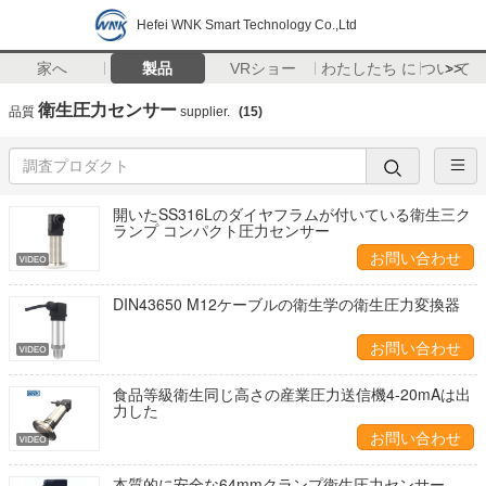
Hefei WNK Smart Technology Co.,Ltd
家へ
製品
VRショー
わたしたち に つい て
>>
衛生圧力センサー
品質
supplier.
(15)
開いたSS316Lのダイヤフラムが付いている衛生三ク
ランプ コンパクト圧力センサー
お問い合わせ
DIN43650 M12ケーブルの衛生学の衛生圧力変換器
お問い合わせ
食品等級衛生同じ高さの産業圧力送信機4-20mAは出
力した
お問い合わせ
本質的に安全な64mmクランプ衛生圧力センサー