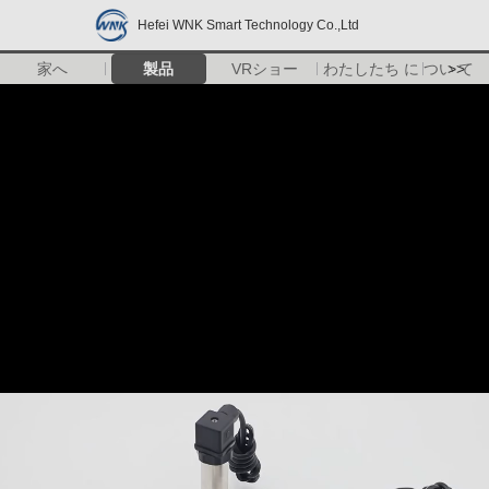
Hefei WNK Smart Technology Co.,Ltd
家へ
製品
VRショー
わたしたち に つい て
>>