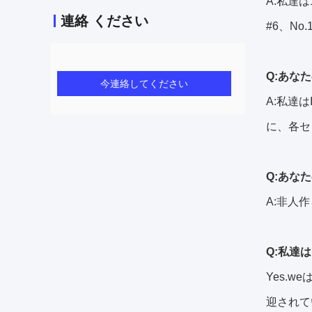
A:私達
連絡 ください
#6、No
Q:あな
今連絡してください
A:私達は
に、各セ
Q:あな
A:非人
Q:私達
Yes.
迎されて