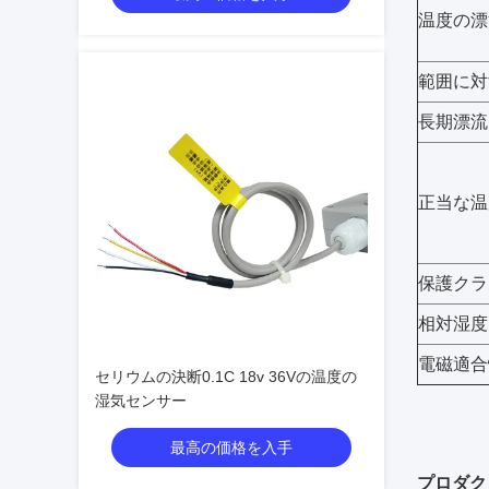
温度の漂
範囲に対
長期漂流
正当な温
保護クラ
相対湿度
電磁適合
セリウムの決断0.1C 18v 36Vの温度の
湿気センサー
最高の価格を入手
プロダク