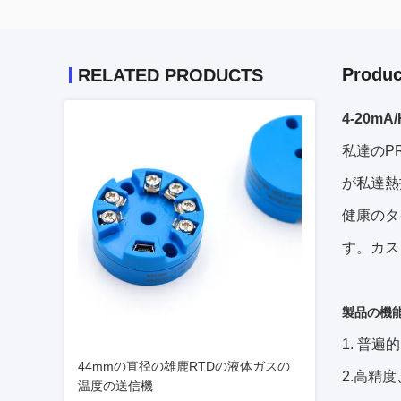
Produc
RELATED PRODUCTS
4-20m
私達のPR
が私達熱
健康のタ
す。カス
製品の機
1. 普遍
44mmの直径の雄鹿RTDの液体ガスの
2.高精度
温度の送信機