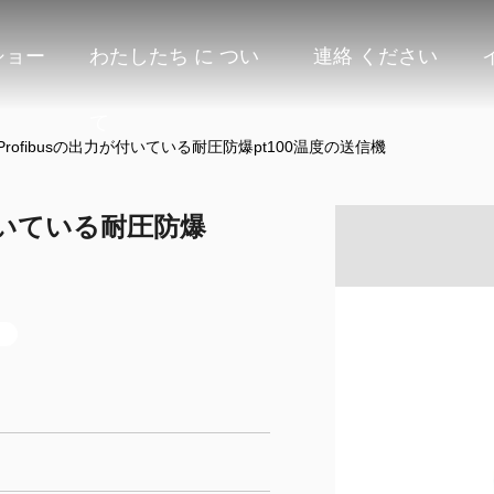
ショー
わたしたち に つい
連絡 ください
て
鹿/Profibusの出力が付いている耐圧防爆pt100温度の送信機
力が付いている耐圧防爆