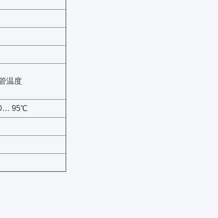
管温度
0… 95℃