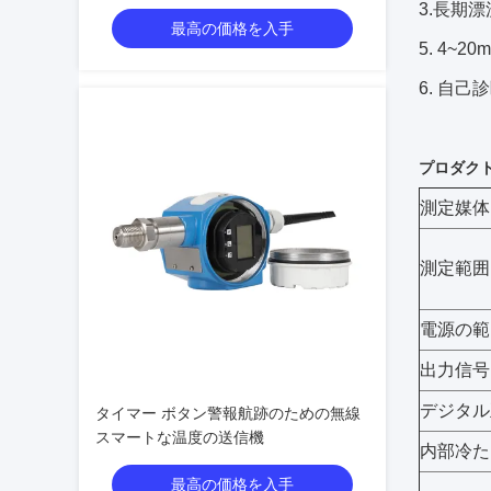
3.長期漂流
最高の価格を入手
5. 4~2
6. 自己
プロダクト
測定媒体
測定範囲
電源の範
出力信号
デジタル
タイマー ボタン警報航跡のための無線
スマートな温度の送信機
内部冷た
最高の価格を入手