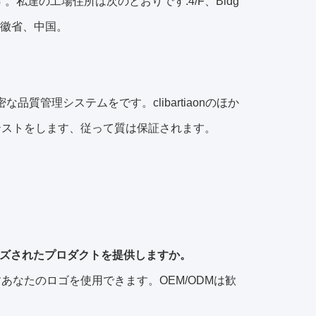
。私達の工場住所は次のとおりです:4/F、Bldg
、安徽省、中国。
な品質管理システムをです。clibartiaonのほか
テストをします、従って質は保証されます。
イズされたプロダクトを提供しますか。
あなたのロゴを使用できます。OEM/ODMは歓