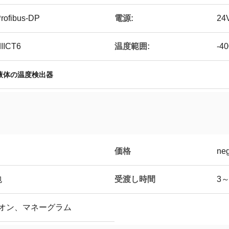
電源:
fibus-DP
24
温度範囲:
IICT6
-4
液体の温度検出器
価格
neg
受渡し時間
包
3
ニオン、マネーグラム