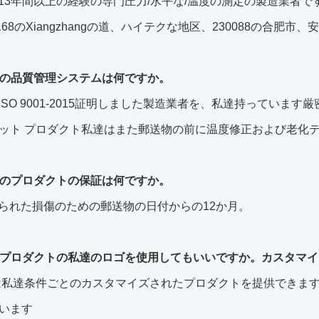
は13年間以上の経験の専門圧力/水平な/温度の測定の製造業者です
.168のXiangzhangの道、ハイテクな地区、230088の合肥市
たの品質管理システムは何ですか。
ISO 9001-2015証明しました製造業者を、私達持っています厳密
ット プロダクト私達はまた郵送物の前に温度修正および老化
たのプロダクトの保証は何ですか。
作られた損傷のための郵送物の日付からの12か月。
はプロダクトの私達のロゴを使用してもいいですか。カスタマ
weは私達条件ごとのカスタマイズされたプロダクトを提供できます
います