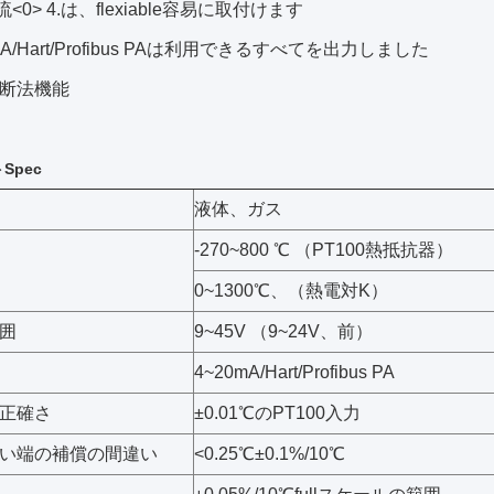
<0> 4.は、flexiable容易に取付けます
0mA/Hart/Profibus PAは利用できるすべてを出力しました
診断法機能
Spec
液体、ガス
-270~800 ℃ （PT100熱抵抗器）
0~1300℃、（熱電対K）
囲
9~45V （9~24V、前）
4~20mA/Hart/Profibus PA
正確さ
±0.01℃のPT100入力
い端の補償の間違い
<0.25℃±0.1%/10℃