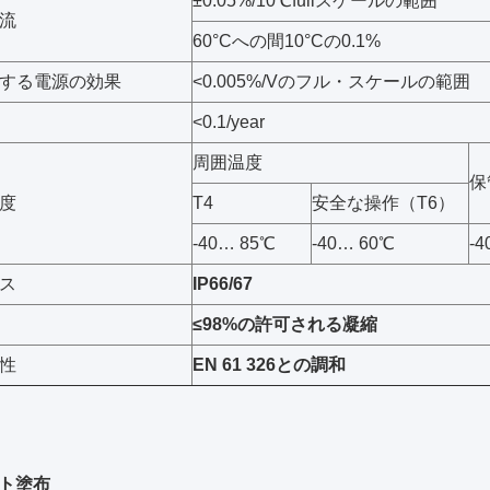
±0.05%/10℃fullスケールの範囲
流
60°Cへの間10°Cの0.1%
する電源の効果
<0.005%/Vのフル・スケールの範囲
<0.1/year
周囲温度
保
度
T4
安全な操作（T6）
-40… 85℃
-40… 60℃
-4
ス
IP66/67
≤98%の許可される凝縮
性
EN 61 326との調和
ト塗布