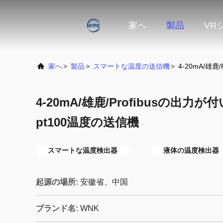
家へ
製品
VR
家へ
>
製品
>
スマートな温度の送信機
>
4-20mA/雄
4-20mA/雄鹿/Profibusの出
pt100温度の送信機
スマートな温度検出器
液体の温度検出器
起源の場所:
安徽省、中国
ブランド名:
WNK