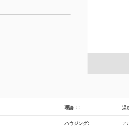
理論：:
温
ハウジング:
ア