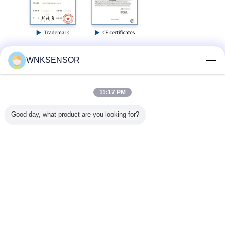
WNKSENSOR
FAQ
Q:製造業者または商事会社であるか。
11:17 PM
:私達は13年間以上の経験の専門圧力/レベル/
温度の測定の製造業者
Good day, what product are you looking for?
である。私達の工場住所は次のとおりである:4/F、Bldg #6、No.168
のXiangzhangの道、ハイテクな地区、230088の合肥市、安徽省、中
国。
Q:あなたの品質管理システムは何であるか。
:私達はISOの9001-2015証明された製造業者、私達持っている厳密
な品質管理システムをである。clibartiaon、各々の一定プロダクトま
た私達は温度修正および老化テストを郵送物の前にするために、従
って質のほかに保証される。