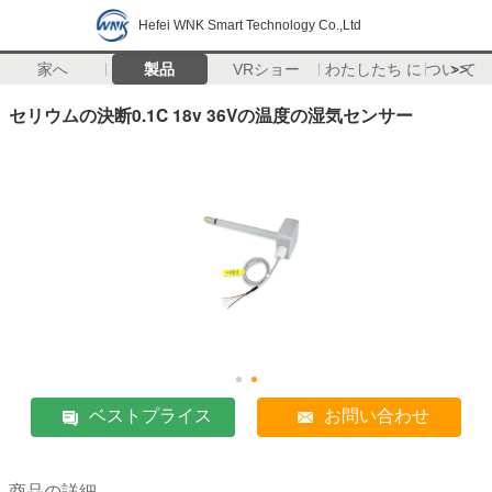
Hefei WNK Smart Technology Co.,Ltd
家へ
製品
VRショー
わたしたち に つい て
>>
セリウムの決断0.1C 18v 36Vの温度の湿気センサー
ベストプライス
お問い合わせ
商品の詳細