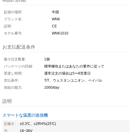
起源の場所:
中国
ブランド名:
WNK
証明:
CE
モデル番号:
WNK1010
お支払配送条件
最小注文数量:
1個
パッケージの詳細:
標準梱包またはあなたの要件に従って
受渡し時間:
通常注文の場合は5〜8営業日
支払条件:
T/T、ウェスタンユニオン、ペイパル
供給の能力:
1000/day
説明
スマートな温度の送信機
正確さ:
±0.3℃、±2RH%(25℃)
力:
18~36V