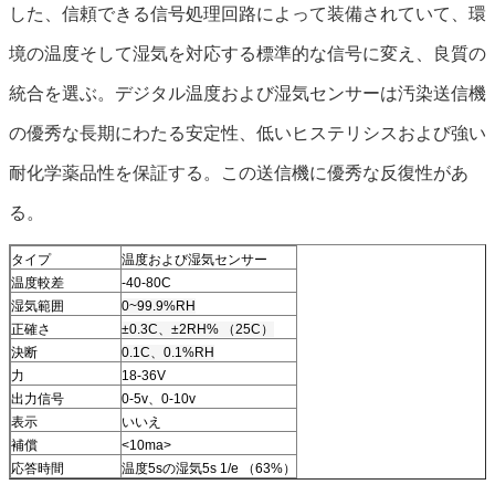
した、信頼できる信号処理回路によって装備されていて、環
境の温度そして湿気を対応する標準的な信号に変え、良質の
統合を選ぶ。デジタル温度および湿気センサーは汚染送信機
の優秀な長期にわたる安定性、低いヒステリシスおよび強い
耐化学薬品性を保証する。この送信機に優秀な反復性があ
る。
タイプ
温度および湿気センサー
温度較差
-40-80C
湿気範囲
0~99.9%RH
正確さ
±0.3C、±2RH% （25C）
決断
0.1C、0.1%RH
力
18-36V
出力信号
0-5v、0-10v
表示
いいえ
補償
<10ma>
応答時間
温度5sの湿気5s 1/e （63%）