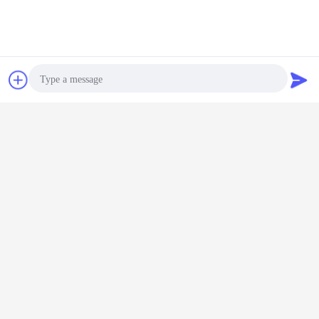
Q:あなたのプロダクトの保証は何であるか。
:非人作られた損傷のための郵送物の日付からの12か月。
チャット
見積依頼
Q:私達はプロダクトの私達のロゴを使用してもいいか。カスタマイ
ズされたプロダクトを提供するか。
Yes.weは私達条件ごとのカスタマイズされたプロダクトを提供でき
るあなたのロゴを使用できる。OEM/ODMは歓迎されている
Photo
Q:yor MOQは何であるか。
Video Call
:私達にMOQの限界が、少しの順序
である受諾可能ない。
Audio Call
Q:輸送は何であるか。
:DHL、Federal Express、TNT、前払いされる貨物のためのUPSのよ
うな表現しなさいまたあなた自身のcouier記述を貨物を集まるために
するのに使用できる。より多くの商品のために私達は空気または海
によって整理してもいい。