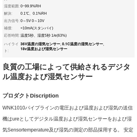
湿度範囲:
0~99.9%RH
解決:
0.1℃、0.1%RH
出力信号:
0～5V 0～10V
補償:
<10mA(スタンバイ)
応答時間:
温度5秒、湿度5秒 1/e(63%)
36V温度の湿気センサー
0.1C温度の湿気センサー
ハイライ
,
,
18v温度および湿気センサー
ト:
良質の工場によって供給されるデジタ
ル温度および湿気センサー
プロダクトDiscription
WNK1010パイプラインの電圧および温度および湿気の送信
機は
ure
としてデジタル温度および湿気センサーを
および湿
気Sensortemperature及び湿気の測定の部品
採用する
。
安定