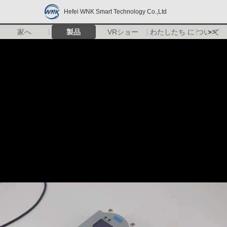
Hefei WNK Smart Technology Co.,Ltd
家へ
製品
VRショー
わたしたち に つい て
>>