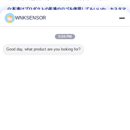
Q:私達はプロダクトの私達のロゴを使用してもいいか。カスタマ
イズされたプロダクトを提供するか。
WNKSENSOR
Yes.weは私達条件ごとのカスタマイズされたプロダクトを提供で
きるあなたのロゴを使用できる。OEM/ODMは歓迎されている
5:04 PM
Q:yor MOQは何であるか。
:私達にMOQの限界が、少しの順序
である受諾可能ない。
Good day, what product are you looking for?
Q:輸送は何であるか。
:DHL、Federal Express、TNT、前払いされる貨物のためのUPS
のような表現しなさいまたあなた自身のcouier記述を貨物を集ま
るためにするのに使用できる。より多くの商品のために私達は空
気または海によって整理してもいい。
流れの測定センサー
デジタル気流センサー
札:
,
,
ガスの流れセンサー
最高の価格で