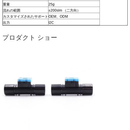
重量
25g
流れの範囲
±200slm （二方向）
カスタマイズされたサポート
OEM、ODM
出力
I2C
プロダクト ショー