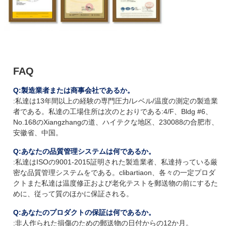
FAQ
Q:製造業者または商事会社であるか。
:私達は13年間以上の経験の専門圧力/レベル/
温度の測定の製造業
者である。私達の工場住所は次のとおりである:4/F、Bldg #6、
No.168のXiangzhangの道、ハイテクな地区、230088の合肥市、
安徽省、中国。
Q:あなたの品質管理システムは何であるか。
:私達はISOの9001-2015証明された製造業者、私達持っている厳
密な品質管理システムをである。clibartiaon、各々の一定プロダ
クトまた私達は温度修正および老化テストを郵送物の前にするた
めに、従って質のほかに保証される。
Q:あなたのプロダクトの保証は何であるか。
:非人作られた損傷のための郵送物の日付からの12か月。