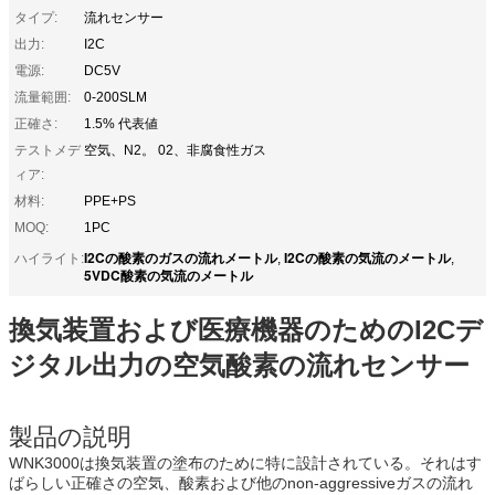
タイプ:
流れセンサー
出力:
I2C
電源:
DC5V
流量範囲:
0-200SLM
正確さ:
1.5% 代表値
テストメデ
空気、N2。 02、非腐食性ガス
ィア:
材料:
PPE+PS
MOQ:
1PC
I2Cの酸素のガスの流れメートル
I2Cの酸素の気流のメートル
ハイライト:
,
,
5VDC酸素の気流のメートル
換気装置および医療機器のためのI2Cデ
ジタル出力の空気酸素の流れセンサー
製品の説明
WNK3000は換気装置の塗布のために特に設計されている。それはす
ばらしい正確さの空気、酸素および他のnon-aggressiveガスの流れ