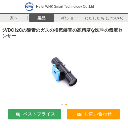
Hefei WNK Smart Technology Co.,Ltd
家へ
製品
VRショー
わたしたち に つい て
>>
5VDC I2Cの酸素のガスの換気装置の高精度な医学の気流セ
ンサー
ベストプライス
お問い合わせ