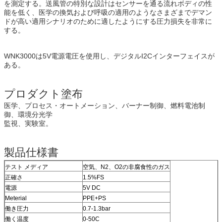
を測定する。送風管の特別な設計はセンサーを通る流れボディの性
能を低く、医学の換気および呼吸の適用のようなさまざまでデマン
ドが高い適用シナリオのために適したようにする圧力損失を非常に
する。
WNK3000は5V電源電圧を使用し、デジタルI2Cインターフェイスが
ある。
プロダクト塗布
医学、プロセス・オートメーション、バーナー制御、燃料電池制
御、環境分光学
監視、実験室。
製品仕様書
テスト メディア
空気、N2、O2の非腐食性のガス
正確さ
1.5%FS
電源
5V DC
Meterial
PPE+PS
働き圧力
0.7-1.3bar
働く温度
0-50C