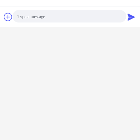
5VDC I2Cの酸素のガスの換気装置
の高精度な医学の気流センサー
チャット
見積依頼
続行
医学の気流センサー
多く
Photo
Video Call
Audio Call
タリング
二方向の測定機能
デジタルI2Cイン
換気装置の流れの
低圧の損
出力され
と出力される小さ
ターフェイスが付
測定のための医学
らしい正
000デジ
い医学の気流セン
いている5V力
の軽量の流れの測
学の気流
流センサ
サーI2C
200slmの範囲の流
定センサー
5VのD
2C
動度センサー
WNK3000
言語を変えて下さい
Japanese