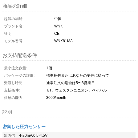
商品の詳細
起源の場所:
中国
ブランド名:
WNK
証明:
CE
モデル番号:
WNK81MA
お支払配送条件
最小注文数量:
1個
パッケージの詳細:
標準梱包またはあなたの要件に従って
受渡し時間:
通常注文の場合は5〜8営業日
支払条件:
T/T、ウェスタンユニオン、ペイパル
供給の能力:
3000/month
説明
密集した圧力センサー
出力信
4-20mA/0.5-4.5V