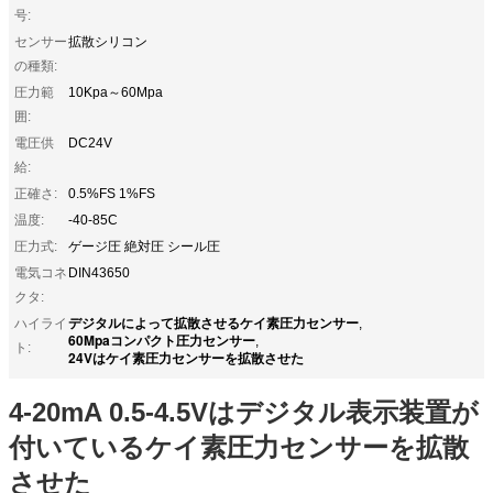
号:
センサー
拡散シリコン
の種類:
圧力範
10Kpa～60Mpa
囲:
電圧供
DC24V
給:
正確さ:
0.5%FS 1%FS
温度:
-40-85C
圧力式:
ゲージ圧 絶対圧 シール圧
電気コネ
DIN43650
クタ:
デジタルによって拡散させるケイ素圧力センサー
ハイライ
,
60Mpaコンパクト圧力センサー
,
ト:
24Vはケイ素圧力センサーを拡散させた
4-20mA 0.5-4.5Vはデジタル表示装置が
付いているケイ素圧力センサーを拡散
させた