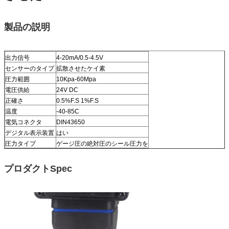
製品の説明
出力信号
4-20mA/0.5-4.5V
センサーのタイプ
拡散させたケイ素
圧力範囲
10Kpa-60Mpa
電圧供給
24V DC
正確さ
0.5%F.S 1%F.S
温度
-40-85C
電気コネクタ
DIN43650
デジタル表示装置
はい
圧力タイプ
ゲージ圧の絶対圧のシール圧力を
プロダクトSpec