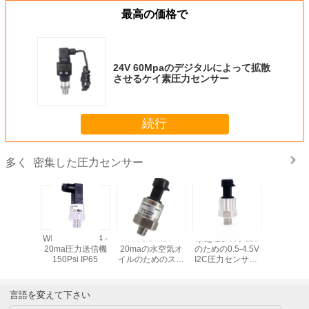
最高の価格で
24V 60Mpaのデジタルによって拡散
させるケイ素圧力センサー
続行
密集した圧力センサー
多く
の容量性
WNK 0.5-4.5V 4 -
WNK 0.5-4.5V 4-
水処理システム0
4.5V 60
P65 I2C
20ma圧力送信機
20maの水空気オ
のための0.5-4.5V
イ素電子
センサー
150Psi IP65
イルのためのスマ
I2C圧力センサー-
サーを拡
ートな絶対ゲージ
6Mpa
圧 センサー
言語を変えて下さい