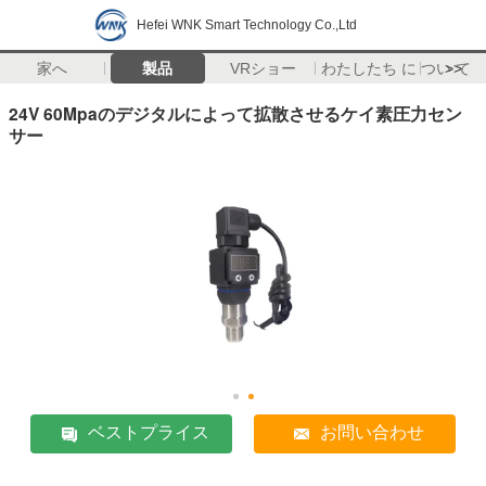
Hefei WNK Smart Technology Co.,Ltd
家へ
製品
VRショー
わたしたち に つい て
>>
24V 60Mpaのデジタルによって拡散させるケイ素圧力セン
サー
ベストプライス
お問い合わせ