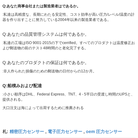
Q:あなた商事会社または製造業者はであるか。
:私達は高精度な、長期にわたる安定性、コスト効率が高い圧力/レベル/温度の計
器を作り出すことに努力している2004年以来の製造業者である。
Q:あなたの品質管理システムは何であるか。
:私達の工場はISO 9001-2015の下でcerrified。すべてのプロダクトは温度修正お
よび郵送物の前のテスト48時間のと老化完了する。
Q:あなたのプロダクトの保証は何であるか。
:非人作られた損傷のための郵送物の日付からの12か月。
Q:船積みおよび配達
:小さい順序はDHL、Federal Express、TNT、4 - 5平日の受渡し時間のUPSと、
提供される。
大口注文は海によって出荷するために推薦される
精密圧力センサー
電子圧力センサー
oem 圧力センサー
札:
,
,