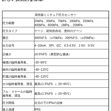
高性能ミニチュア圧力センサー
20kPa、35kPa、70kPa、100kPa、250kPa、
圧力範囲
400kPa、600kPa、1MPa… 25MPa
圧力タイプ
ゲージ、絶対的存在、密封のゲージ
重圧
300%F.S. （≤70kPa） 200%F.S. （≤25MPa）
出力信号
4~20mA、SPI、I2C、0.5-4.5V、1-5V、0-5V
正確さ
±0.5%FS （典型的な価値）
補償の臨時雇用者。
-20~85℃
操作の臨時雇用者。
-40~125℃
貯蔵の臨時雇用者。
-40~125℃
ゼロ臨時雇用者。漂流
最高±1.5%FS （- 20~85℃）
フル・スケールの臨時
最高±1.5%FS （- 20~85℃）
雇用者。漂流
圧力関係
次元の下のPlsの点検
進入保護
IP65