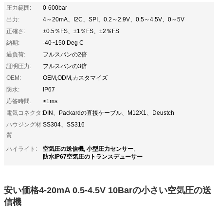
圧力範囲:
0-600bar
出力:
4～20mA、I2C、SPI、0.2～2.9V、0.5～4.5V、0～5V
正確さ:
±0.5％FS、±1％FS、±2％FS
納期:
-40~150 Deg C
過負荷:
フルスパンの2倍
証明圧力:
フルスパンの3倍
OEM:
OEM,ODM,カスタマイズ
防水:
IP67
応答時間:
≥1ms
電気コネクタ:
DIN、Packardの直接ケーブル、M12X1、Deustch
ハウジング材
SS304、SS316
質:
空気圧の送信機
小型圧力センサー
ハイライト:
,
,
防水IP67空気圧のトランスデューサー
安い価格4-20mA 0.5-4.5V 10Barの小さい空気圧の送
信機