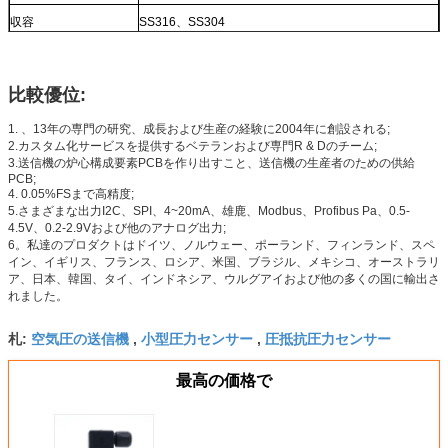
収容
SS316、SS304
比較優位:
1. 、13年の専門の研究、成長および生産の経験に2004年に創設される;
2.カスタム化サービスを提供するベテランおよび専門R & Dのチーム;
3.送信機の炉心構成要素PCBを作り出すこと、送信機の生産者のための供給
PCB;
4. 0.05%FSまで高精度;
5.さまざまな出力I2C、SPI、4~20mA、雄鹿、Modbus、Profibus Pa、0.5-
4.5V、0.2-2.9Vおよび他のアナログ出力;
6。私達のプロダクトはドイツ、ノルウェー、ポーランド、フィンランド、スペ
イン、イギリス、フランス、ロシア、米国、ブラジル、メキシコ、オーストラリ
ア、日本、韓国、タイ、インドネシア、ウルグアイおよび他の多くの国に輸出さ
れました。
空気圧の送信機
小型圧力センサー
圧抵抗圧力センサー
札:
,
,
最高の価格で