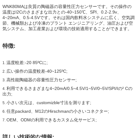
WNK80MAは良質の陶磁器の容量性圧力センサーです。その操作の
温度はI2Cのさまざまな出力との-40~150℃、SPI、0.2-2.9v、
4~20mA、0.5-4.5Vです。それは国内飲料水システムに広く、空気調
節、機械類および冷凍のプラント エンジニアリング、油圧および空
気システム、加工産業および環境の技術適用することができます。
特徴:
温度較差:-20 85ºCに;
1.
広い操作の温度較差-40~125ºC;
2.
高性能陶磁器の容量性圧力センサー;
3.
利用できるさまざまな4~20mA/0.5~4.5V/1~5V/0~5V/SPI/Iの² Cの
4.
出力;
小さい次元は、customizble寸法を測ります;
5.
任意packard、M12のHirschmanの小さいコネクター;
6.
OEM、ODMの利用できるカスタム化サービス;
7.
詳しい技術的な情報: