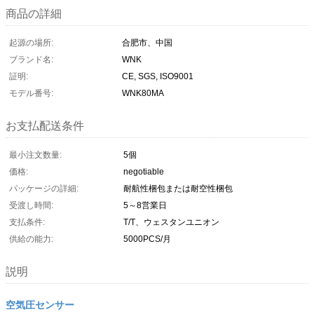
商品の詳細
起源の場所:
合肥市、中国
ブランド名:
WNK
証明:
CE, SGS, ISO9001
モデル番号:
WNK80MA
お支払配送条件
最小注文数量:
5個
価格:
negotiable
パッケージの詳細:
耐航性梱包または耐空性梱包
受渡し時間:
5～8営業日
支払条件:
T/T、ウェスタンユニオン
供給の能力:
5000PCS/月
説明
空気圧センサー