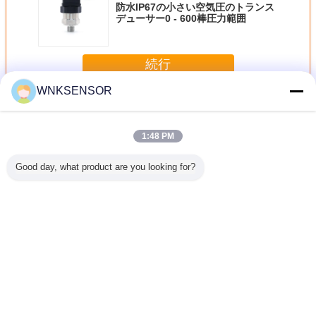
防水IP67の小さい空気圧のトランス
デューサー0 - 600棒圧力範囲
続行
WNKSENSOR
空気圧センサー
多く
1:48 PM
Good day, what product are you looking for?
容のシー
水漕のための空気
真鍮ケーブルの出
0-2000 KPaの空
真鍮の冷
C HVAC
圧センサーの
口の空気圧のトラ
気圧センサーの反
力センサー
サーのト
Packardの高精度
ンスデューサー セ
腐食および振動抵
ルの
ューサー
なコネクター
ンサー15mAの最
抗
高の流れ
言語を変えて下さい
Japanese