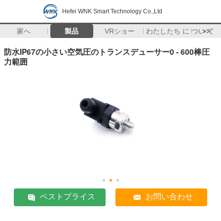
Hefei WNK Smart Technology Co.,Ltd
家へ
製品
VRショー
わたしたち に つい て
>>
防水IP67の小さい空気圧のトランスデューサー0 - 600棒圧
力範囲
ベストプライス
お問い合わせ