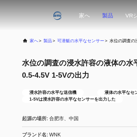
家へ
製品
VR
家へ
>
製品
>
可潜艇の水平なセンサー
>
水位の調査の浸水
水位の調査の浸水許容の液体の水平
0.5-4.5V 1-5Vの出力
浸水許容の水平な送信機
液体の水平なセ
1-5Vは浸水許容の水平なセンサーを出力した
起源の場所:
合肥市、中国
ブランド名:
WNK