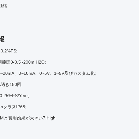
価格
報
.2%FS;
用範囲0-0.5~200m H2O;
t 4~20mA、0~10mA、0~5V、1~5V及びカスタム化;
み過ぎ150回;
y 0.25%FS/Year;
tionクラスIP68;
DMと費用効果が大きい7.High