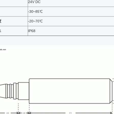
24V DC
-30~85℃
度
-20~70℃
ス
IP68