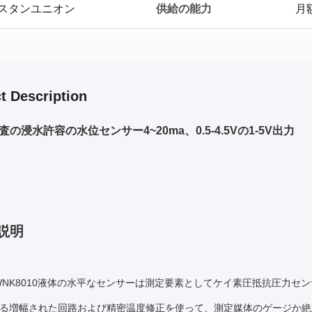
供給の能力
ェスタンユニオン
月額
t Description
の浸水許容の水位センサー4~20ma、0.5-4.5Vの1-5V出力
説明
WNK8010液体の水平なセンサーは測定要素としてケイ素圧抵抗圧力セ
る増幅された回路および精密温度修正を使って、測定媒体のゲージか絶