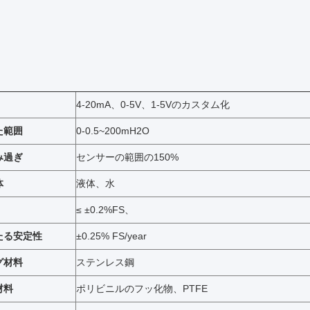
4-20mA、0-5V、1-5Vのカスタム化
た範囲
0-0.5~200mH2O
み過ぎ
センサーの範囲の150%
体
液体、水
≤ ±0.2%FS、
たる安定性
±0.25% FS/year
グ材料
ステンレス鋼
材料
ポリビニルのフッ化物、PTFE