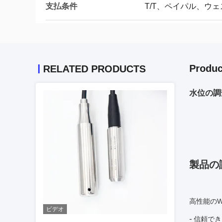
支払条件
T/T、ペイパル、ウ
Produc
RELATED PRODUCTS
水位の調査
製品の
高性能の
ビデオ
-
信頼でき