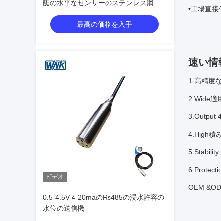
艇の水平なセンサーのステンレス鋼ハ
•
工場直接
ウジング材料
最高の価格を入手
速い情
1.高精度な0
2.Wide適
3.Outpu
4.High積
5.Stabilit
6.Protec
ビデオ
OEM &O
0.5-4.5V 4-20maのRs485の浸水許容の
水位の送信機