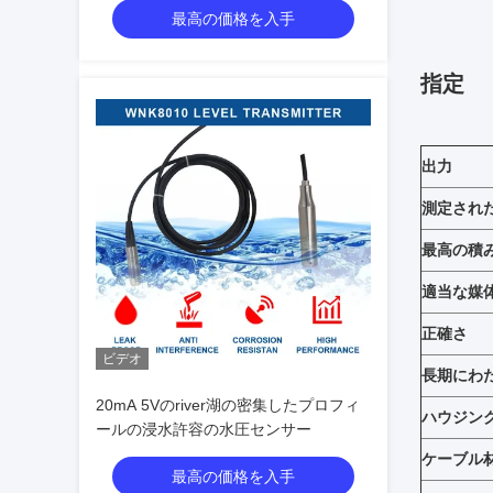
最高の価格を入手
指定
出力
測定され
最高の積
適当な媒
正確さ
ビデオ
長期にわ
20mA 5Vのriver湖の密集したプロフィ
ハウジン
ールの浸水許容の水圧センサー
ケーブル
最高の価格を入手