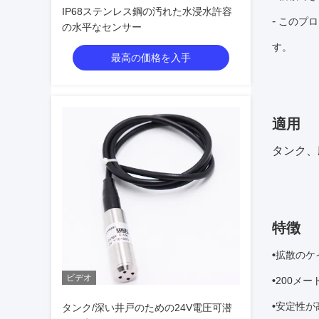
IP68ステンレス鋼の汚れた水浸水許容
-
このプロ
の水平なセンサー
す。
最高の価格を入手
適用
タンク、
特徴
•
拡散のケ
ビデオ
•
200メ
•
安定性が高
タンク/深い井戸のための24V電圧可潜