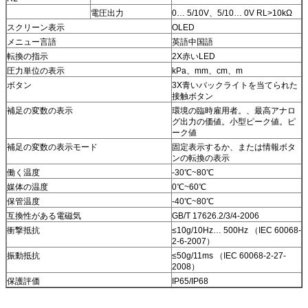
電圧出力
0… 5/10V、5/10… 0V RL>10kΩ
スクリーン表示
OLED
メニュー言語
英語中国語
転換の指示
2X赤いLED
圧力単位の表示
kPa、mm、cm、m
ボタン
3X青いバックライトを当てられた
接触ボタン
補足の変数の表示
環境の臨時雇用者。、最高アナロ
グ出力の価値。小型ピーク値。ピ
ーク値
補足の変数の表示モード
固定表示するか、または情報ボタ
ンの転換の表示
働く温度
-30℃~80℃
媒体の温度
0℃~60℃
保管温度
-40℃~80℃
互換性がある電磁気
GB/T 17626.2/3/4-2006
衝撃抵抗
≤10g/10Hz… 500Hz （IEC 60068-
2-6-2007）
振動抵抗
≤50g/11ms （IEC 60068-2-27-
2008）
保護評価
IP65/IP68