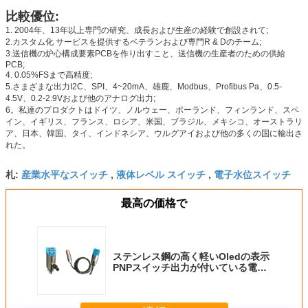
比較優位:
1. 2004年、13年以上専門の研究、成長および生産の経験で創設されて;
2.カスタム化 サービスを提供するベテランおよび専門R & Dのチーム;
3.送信機の炉心構成要素PCBを作り出すこと、送信機の生産者のための供給
PCB;
4. 0.05%FSまで高精度;
5.さまざまな出力I2C、SPI、4~20mA、雄鹿、Modbus、Profibus Pa、0.5-
4.5V、0.2-2.9Vおよび他のアナログ出力;
6。私達のプロダクトはドイツ、ノルウェー、ポーランド、フィンランド、スペ
イン、イギリス、フランス、ロシア、米国、ブラジル、メキシコ、オーストラリ
ア、日本、韓国、タイ、インドネシア、ウルグアイおよび他の多くの国に輸出さ
れた。
産業水平なスイッチ
液体レベル スイッチ
電子水位スイッチ
札:
,
,
最高の価格で
ステンレス鋼の高く軽いOledの表示
PNPスイッチ出力が付いている電子
デジタル水平なスイッチ