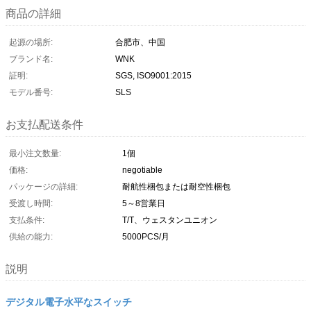
商品の詳細
起源の場所:
合肥市、中国
ブランド名:
WNK
証明:
SGS, ISO9001:2015
モデル番号:
SLS
お支払配送条件
最小注文数量:
1個
価格:
negotiable
パッケージの詳細:
耐航性梱包または耐空性梱包
受渡し時間:
5～8営業日
支払条件:
T/T、ウェスタンユニオン
供給の能力:
5000PCS/月
説明
デジタル電子水平なスイッチ