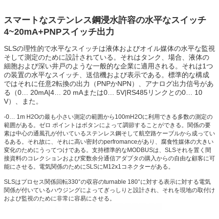
スマートなステンレス鋼浸水許容の水平なスイッチ
4~20mA+PNPスイッチ出力
SLSの理性的で水平なスイッチは液体およびオイル媒体の水平な監視
そして測定のために設計されている。それはタンク、場合、液体の
細胞および深い井戸のような一般的な企業に適用される。それは1つ
の装置の水平なスイッチ、送信機および表示である。標準的な構成
ではそれに任意2転換の出力（PNPかNPN）、アナログ出力信号があ
る（0… 20mA|4… 20 mAまたは0… 5V|RS485リンクとの0… 10
V）、また。
-0… 1m H2Oの最も小さい測定の範囲から100mH2Oに利用できる多数の測定の
範囲がある。ゼロ ポイントはボタンによって調節することができる。関係の要
素は中心の通風孔が付いているステンレス鋼そして航空路ケーブルから成ってい
るある。それ故に、それに高い密封のperfromanceがあり、腐食性媒体の大きい
変化のためにうってつけである。支持標準的なMODBUSは、SLSそれを置く間
接資料のコレクションおよび変数余分通信アダプタの購入からの自由な顧客に可
能にさせる。電気関係のためにSLSにM12x1コネクターがある。
SLSはプロセス関係回転330°の収容のturnable 180°に対する表示に対する電気
関係が付いているハウジングによってぎっしりと設計され、それを現地の取付け
および監視のために非常に容易にさせる。