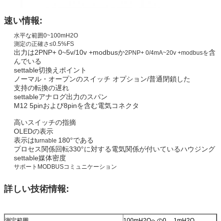
速い情報:
水平な範囲0~100mH2O
測定の正確さ≤0.5%FS
出力は2PNP+ 0~5v/10v +modbusか
含
2PNP+ 0/4mA~20v +modbusを
んでいる
settable切換えポイント
ノーマル・オープンのスイッチ オプション/普通閉鎖した
支持の転換の遅れ
settableアナログ出力のスパン
M12 5pinおよび8pinを含む電気コネクタ
高いスイッチの指摘
OLEDの表示
表示は
180°である
turnable
プロセス関係回転330°に対する電気関係が付いているハウジング
settable媒体密度
サポートMODBUSコミュニケーション
詳しい技術情報:
測定範囲
100mH2Oへの0… 1mH2O