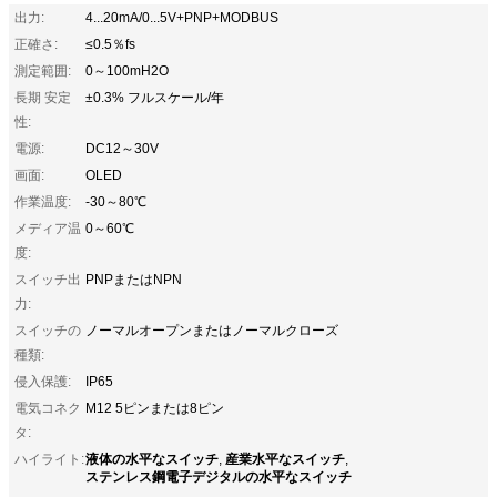
出力:
4...20mA/0...5V+PNP+MODBUS
正確さ:
≤0.5％fs
測定範囲:
0～100mH2O
長期 安定
±0.3% フルスケール/年
性:
電源:
DC12～30V
画面:
OLED
作業温度:
-30～80℃
メディア温
0～60℃
度:
スイッチ出
PNPまたはNPN
力:
スイッチの
ノーマルオープンまたはノーマルクローズ
種類:
侵入保護:
IP65
電気コネク
M12 5ピンまたは8ピン
タ:
液体の水平なスイッチ
産業水平なスイッチ
ハイライト:
,
,
ステンレス鋼電子デジタルの水平なスイッチ