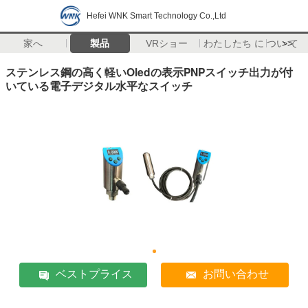
Hefei WNK Smart Technology Co.,Ltd
家へ
製品
VRショー
わたしたち に つい て
>>
ステンレス鋼の高く軽いOledの表示PNPスイッチ出力が付
いている電子デジタル水平なスイッチ
ベストプライス
お問い合わせ