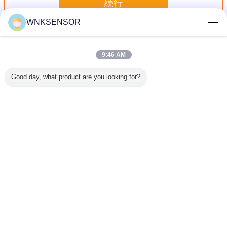
続行
WNKSENSOR
デジタル電子水平なスイッチ
多く
9:46 AM
Good day, what product are you looking for?
 RS485の
普通閉鎖した
OLED油圧液体の
水平な監視および
OLEDの
いスイッ
RS485電子デジタ
ための電子デジタ
測定のためのデジ
いている
のための
ル水平なスイッチ
ル水平なスイッチ
タルAnti-
10bar R
スイッチ
0-20mA RS485出
水表示器
Corrosion電子水
デジタル
力
平なスイッチ
イッ
言語を変えて下さい
Japanese
ホーム
|
わたしたち に つい て
|
連絡 ください
|
地図
|
プライバシーポリシー
デスクトップの眺め
Copyright © 2018 - 2026 Hefei WNK Smart Technology Co.,Ltd.