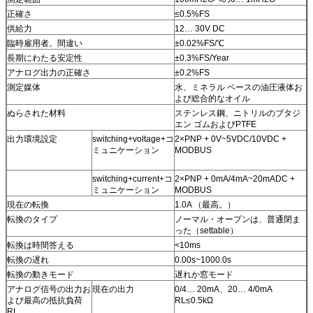
正確さ
≤0.5%FS
供給力
12… 30V DC
臨時雇用者。間違い
±0.02%FS/℃
長期にわたる安定性
±0.3%FS/Year
アナログ出力の正確さ
±0.2%FS
測定媒体
水、ミネラル ベースの油圧液体お
よび総合的なオイル
ぬらされた材料
ステンレス鋼、ニトリルのブタジ
エン ゴムおよびPTFE
出力環境設定
switching+voltage+コ
2×PNP + 0V~5VDC/10VDC +
ミュニケーション
MODBUS
switching+current+コ
2×PNP + 0mA/4mA~20mADC +
ミュニケーション
MODBUS
現在の転換
1.0A （最高。）
転換のタイプ
ノーマル・オープンは、普通閉ま
った（settable）
転換は時間答える
<10ms
転換の遅れ
0.00s~1000.0s
転換の動きモード
遅れか窓モード
アナログ信号の出力お
現在の出力
0/4… 20mA、20… 4/0mA
よび最高の抵抗負荷
RL≤0.5kΩ
RL