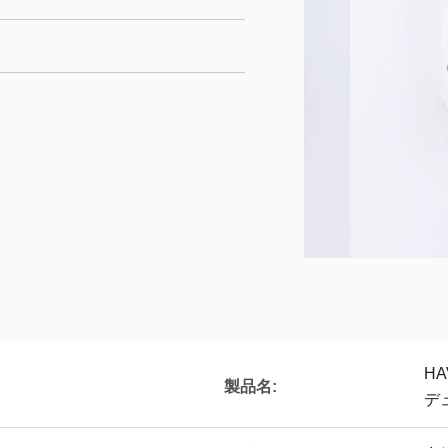
H
製品名:
デ