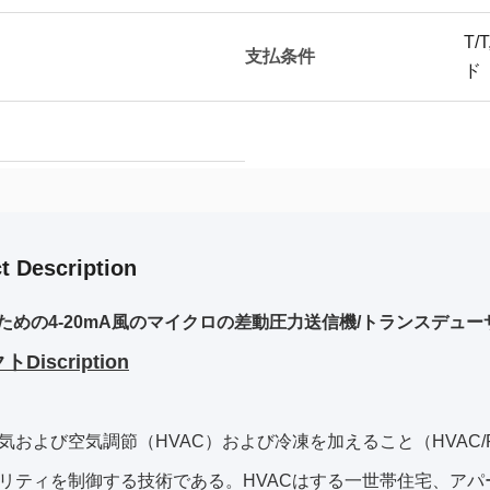
T
支払条件
ド
t Description
のための4-20mA風のマイクロの差動圧力送信機/トランスデュー
Discription
気および空気調節（HVAC）および冷凍を加えること（HVAC
リティを制御する技術である。HVACはする一世帯住宅、アパ