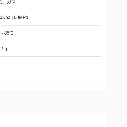
気、ガス
00Kpa | 60MPa
0～85℃
7.5g