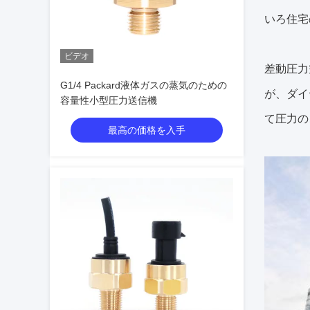
いろ住宅
ビデオ
差動圧力
G1/4 Packard液体ガスの蒸気のための
が、ダイ
容量性小型圧力送信機
て圧力の
最高の価格を入手