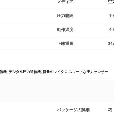
メディア:
空
圧力範囲:
-1
動作温度:
-4
正味重量:
34
,
,
信機
デジタル圧力送信機
軽量のマイクロ スマートな圧力センサー
パッケージの詳細
箱