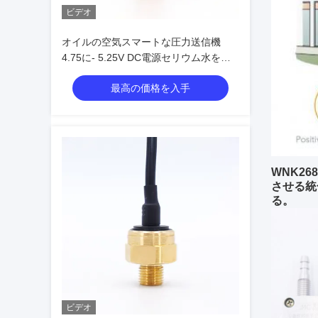
ビデオ
オイルの空気スマートな圧力送信機
4.75に- 5.25V DC電源セリウム水をま
いて下さい
最高の価格を入手
WNK2
させる統
る。
ビデオ