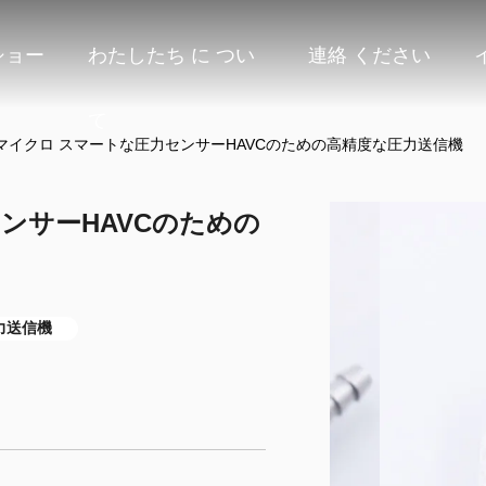
ショー
わたしたち に つい
連絡 ください
て
マイクロ スマートな圧力センサーHAVCのための高精度な圧力送信機
ンサーHAVCのための
力送信機