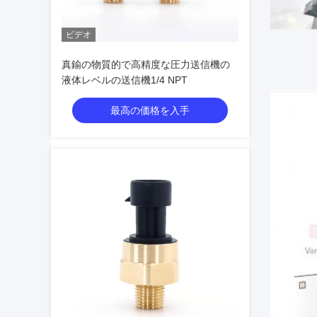
ビデオ
真鍮の物質的で高精度な圧力送信機の
液体レベルの送信機1/4 NPT
最高の価格を入手