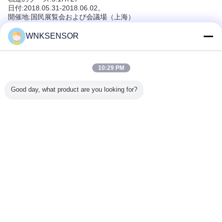
日付:2018.05.31-2018.06.02。
開催地:国民展覧会および会議場（上海）
WNKSENSOR
Recommended Products
10:29 PM
Good day, what product are you looking for?
552VDC
Advanced IOT
IP65 4.5VDC真鍮
液体/ガスの空気圧
IP68 保
センサー
Pressure Sensor
の容量性陶磁器圧
センサーの差動圧
力タイプ
様々な産業
with 5V/24V
力センサー
力0.5 - 4.5VDC真
スタマイ
ローラと
Excitation and
鍮ハウジング材料
機械接続
得システ
Long Term
サ
互換性
Stability
言語を変えて下さい
0.2%FS/year
Japanese
ホーム
|
わたしたち に つい て
|
連絡 ください
|
地図
|
プライバシーポリシー
デスクトップの眺め