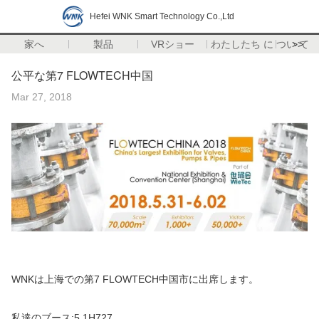
Hefei WNK Smart Technology Co.,Ltd
家へ
製品
VRショー
わたしたち に つい て
>>
公平な第7 FLOWTECH中国
Mar 27, 2018
WNKは上海での第7 FLOWTECH中国市に出席します。
私達のブース:5.1H727